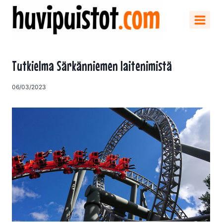
Siirry
sisältöön
Tutkielma Särkänniemen laitenimistä
06/03/2023