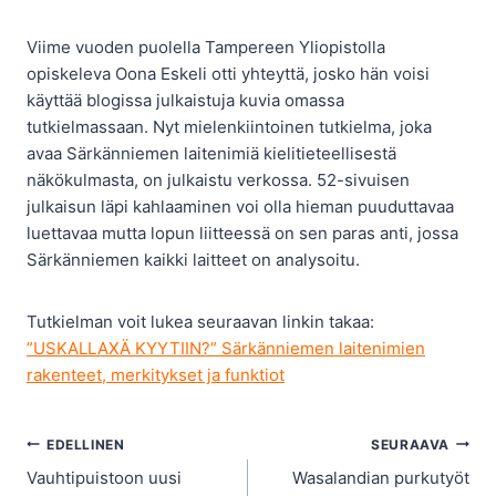
Viime vuoden puolella Tampereen Yliopistolla
opiskeleva Oona Eskeli otti yhteyttä, josko hän voisi
käyttää blogissa julkaistuja kuvia omassa
tutkielmassaan. Nyt mielenkiintoinen tutkielma, joka
avaa Särkänniemen laitenimiä kielitieteellisestä
näkökulmasta, on julkaistu verkossa. 52-sivuisen
julkaisun läpi kahlaaminen voi olla hieman puuduttavaa
luettavaa mutta lopun liitteessä on sen paras anti, jossa
Särkänniemen kaikki laitteet on analysoitu.
Tutkielman voit lukea seuraavan linkin takaa:
”USKALLAXÄ KYYTII
N
?” Särkänniemen laitenimien
rakenteet, merkitykset ja funktiot
Artikkelien
EDELLINEN
SEURAAVA
Vauhtipuistoon uusi
Wasalandian purkutyöt