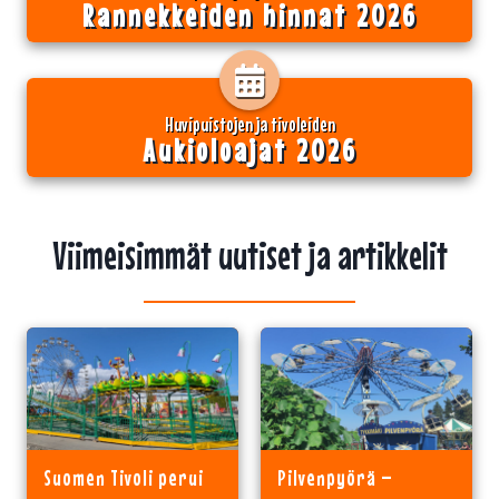
Rannekkeiden hinnat 2026
Huvipuistojen ja tivoleiden
Aukioloajat 2026
Viimeisimmät uutiset ja artikkelit
Suomen Tivoli perui
Pilvenpyörä –