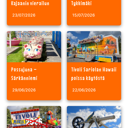
Kajaanin vierailun
Tykkimäki
23/07/2026
15/07/2026
Possujuna –
Tivoli Sariolan Hawaii
Särkänniemi
poissa käytöstä
29/06/2026
22/06/2026