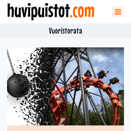
Siirry
sisältöön
Vuoristorata