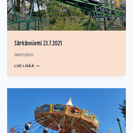
Särkänniemi 23.7.2021
Tekijä
26/07/2021
admin
SÄRKÄNNIEMI
LUE LISÄÄ
23.7.2021