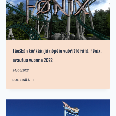
Tanskan korkein ja nopein vuoristorata, Fønix,
avautuu vuonna 2022
Tekijä
24/06/2021
admin
TANSKAN
LUE LISÄÄ
KORKEIN
JA
NOPEIN
VUORISTORATA,
FØNIX,
AVAUTUU
VUONNA