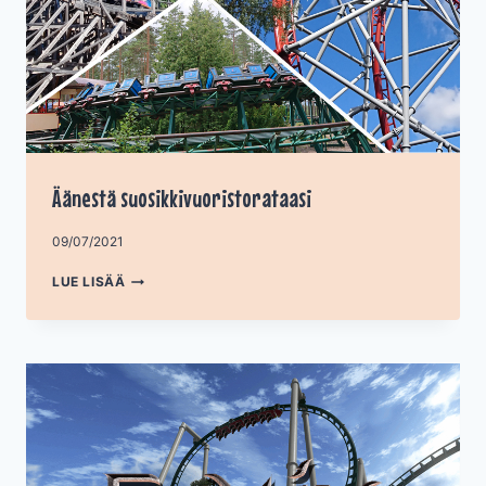
Äänestä suosikkivuoristorataasi
Tekijä
09/07/2021
admin
ÄÄNESTÄ
LUE LISÄÄ
SUOSIKKIVUORISTORATAASI