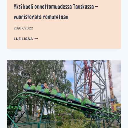
Yksi kuoli onnettomuudessa Tanskassa –
vuoristorata romutetaan
Tekijä
20/07/2022
admin
YKSI
LUE LISÄÄ
KUOLI
ONNETTOMUUDESSA
TANSKASSA
–
VUORISTORATA
ROMUTETAAN