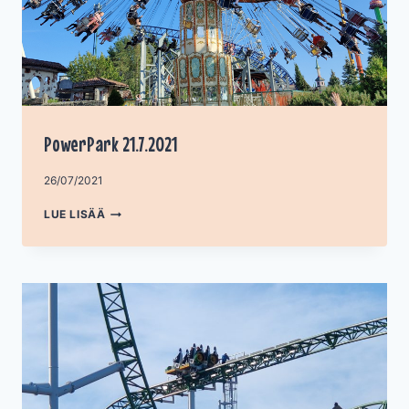
PowerPark 21.7.2021
Tekijä
26/07/2021
admin
POWERPARK
LUE LISÄÄ
21.7.2021