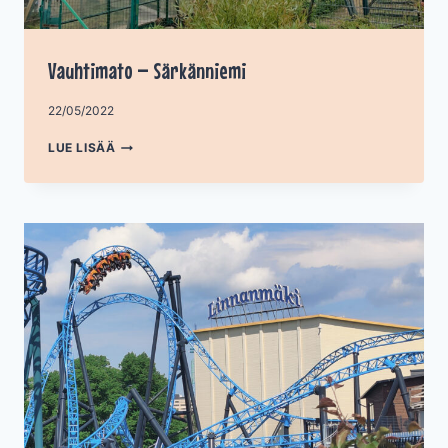
Vauhtimato – Särkänniemi
Tekijä
22/05/2022
admin
VAUHTIMATO
LUE LISÄÄ
–
SÄRKÄNNIEMI