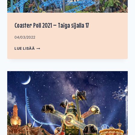
Coaster Poll 2021 – Taiga sijalla 17
Tekijä
04/03/2022
admin
COASTER
LUE LISÄÄ
POLL
2021
–
TAIGA
SIJALLA
17